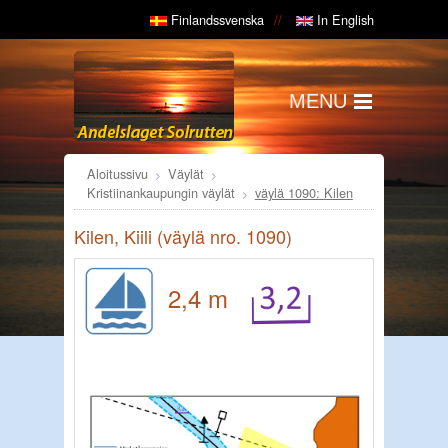
Finlandssvenska
In English
MENU
Aloitussivu
Väylät
Kristiinankaupungin väylät
väylä 1090: Kilen
Kilen, Kiili (väylä nro. 1090)
2,4 m