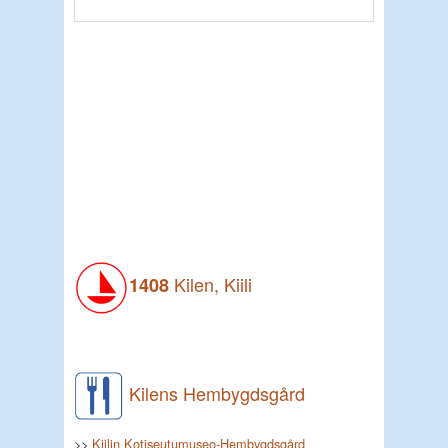
Kilen, Kiili
1408
Kilens Hembygdsgård
>>
Kiilin Kotiseutumuseo-Hembygdsgård