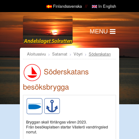
Finlandssvenska
In English
MENU
Aloitussivu
Satamat
Vöyri
Söderskatan
Söderskatans
besöksbrygga
Bryggan skall förlängas våren 2023.
Från besöksplatsen startar Västerö vandringsled
norrut.