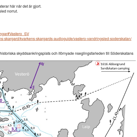
erar här när det är gjort.
led norrut.
vningar#Vastero_SV
ens-skargard/kvarkens-skargards-audioguide/vastero-vandringsled-soderskatan/
istoriska skyddsankringsplats och iförnyade nseglingsfarleden till Söderskatans