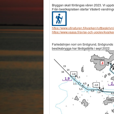
Bryggan skall förlängas våren 2023. Vi uppdat
Från besöksplatsen startar Västerö vandrings
https://www.utinaturen.fi/kvarken/ruttbeskri
https://www.vaasa.fi/sv/se-och-upplev/kvark
Farledslinjen norr om Snögrund, Snögrunds h
besöksbrygga har färdigställts i sept 2022: