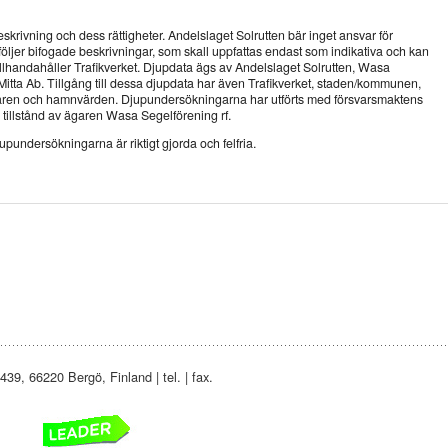
krivning och dess rättigheter. Andelslaget Solrutten bär inget ansvar för
dföljer bifogade beskrivningar, som skall uppfattas endast som indikativa och kan
a tillhandahåller Trafikverket. Djupdata ägs av Andelslaget Solrutten, Wasa
 Mitta Ab. Tillgång till dessa djupdata har även Trafikverket, staden/kommunen,
aren och hamnvärden. Djupundersökningarna har utförts med försvarsmaktens
n tillstånd av ägaren Wasa Segelförening rf.
jupundersökningarna är riktigt gjorda och felfria.
39, 66220 Bergö, Finland | tel. | fax.