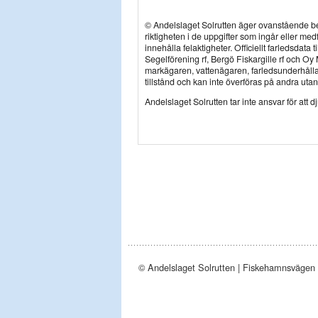
© Andelslaget Solrutten äger ovanstående bes
riktigheten i de uppgifter som ingår eller me
innehålla felaktigheter. Officiellt farledsdat
Segelförening rf, Bergö Fiskargille rf och Oy
markägaren, vattenägaren, farledsunderhåll
tillstånd och kan inte överföras på andra uta
Andelslaget Solrutten tar inte ansvar för att d
© Andelslaget Solrutten | Fiskehamnsvägen 4