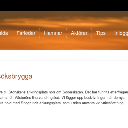
sida
Farleder
Hamnar
Aktörer
Tips
Inlog
 besöksbrygga
 till Storvikens ankringsplats norr om Söderskatan. Det har funnits efterfrågan
komst till Västeröns fina vandringsled. Vi lägger upp beskrivningen när de nya
a nöjd med Snögrunds ankringsplats, som i tiden använts vid virkesflottning.