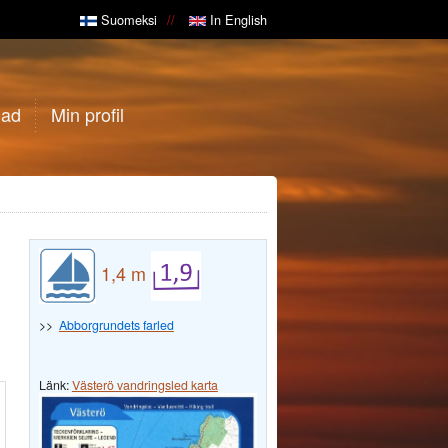
Suomeksi
In English
gad
Min profil
1,4 m
>>
Abborgrundets farled
Länk:
Västerö vandringsled karta