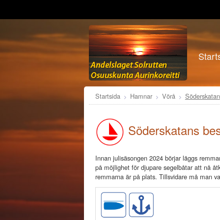
Start
Startsida
Hamnar
Vörå
Söderskatan
Söderskatans
Innan julisäsongen 2024 börjar läggs remmare
på möjlighet för djupare segelbåtar att nå åt
remmarna är på plats. Tillsvidare må man var