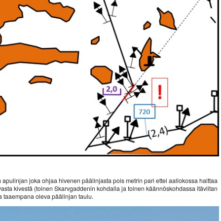
apulinjan joka ohjaa hivenen päälinjasta pois metrin pari ettei aallokossa haittaa
evasta kivestä (toinen Skarvgaddenin kohdalla ja toinen käännöskohdassa itäviitan
ja taaempana oleva päälinjan taulu.