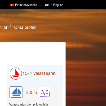
Finlandssvenska
In English
ijat
Oma profiili
1574
Valassaaret
3,0 m
Valassaarten ulompi tuloväylä