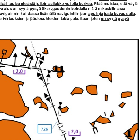
äli tuulee etelästä jolloin aallokko voi olla korkea.
Pitää muistaa, että väylä
eva alus on syytä pysyä Skarvgaddenin kohdalla n 2-3 m keskilinjasta
navigoinnin kohdassa lisämällä navigointilinjaan
apulinja josta kuvaus alla
.
merivirtauksien ja jääolosuhteiden takia pakoiltaan joten
on syytä pysyä