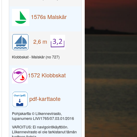
1576s
Malskär
2,6 m
Klobbskat - Malskär (no 727)
1572
Klobbskat
pdf-karttaote
Pohjakartta © Liikennevirasto,
lupanumero LIVI/1765/07.03.01/2016
VAROITUS: Ei navigointikäyttöön.
Liikennevirasto ei ole tarkistanut tämän
tuotteen tietoja,