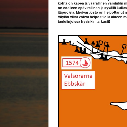
kohta on kapea ja vaarallinen varsinkin mik
on edelleen epävirallinen ja syvällä kulk
itäpuolela. Merivartiosto on helpottanut 
Väylän viitat voivat helposti olla alueen 
taululinjoissa hyvinkin tarkasti
!