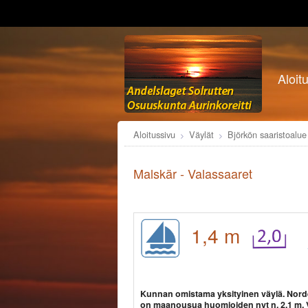
Aloit
Aloitussivu
Väylät
Björkön saaristoalu
Malskär - Valassaaret
1,4 m
Kunnan omistama yksityinen väylä. Nord
on maanousua huomioiden nyt n. 2,1 m. V