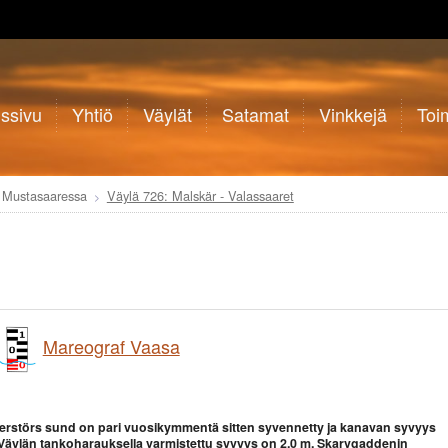
ussivu
Yhtiö
Väylät
Satamat
Vinkkejä
Toim
e Mustasaaressa
Väylä 726: Malskär - Valassaaret
Mareograf Vaasa
erstörs sund on pari vuosikymmentä sitten syvennetty ja kanavan syvyys
äylän tankoharauksella varmistettu syvyys on 2,0 m.
Skarvgaddenin