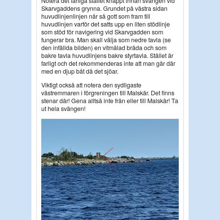
Notera det farliga stället knappt innan svängen vid
Skarvgaddens grynna. Grundet på västra sidan
huvudlinjenlinjen når så gott som fram till
huvudlinjen varför det satts upp en liten stödlinje
som stöd för navigering vid Skarvgadden som
fungerar bra. Man skall välja som nedre tavla (se
den infällda bilden) en vitmålad bräda och som
bakre tavla huvudlinjens bakre styrtavla. Stället är
farligt och det rekommenderas inte att man går där
med en djup båt då det sjöar.
Viktigt också att notera den sydligaste
västremmaren i förgreningen till Malskär. Det finns
stenar där! Gena alltså inte från eller till Malskär! Ta
ut hela svängen!