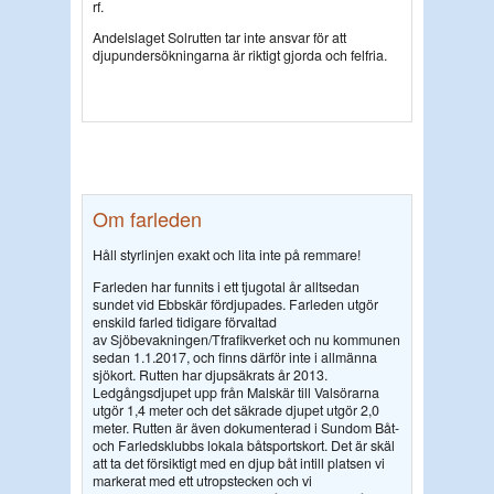
rf.
Andelslaget Solrutten tar inte ansvar för att
djupundersökningarna är riktigt gjorda och felfria.
Om farleden
Håll styrlinjen exakt och lita inte på remmare!
Farleden har funnits i ett tjugotal år alltsedan
sundet vid Ebbskär fördjupades. Farleden utgör
enskild farled tidigare förvaltad
av Sjöbevakningen/Tfrafikverket och nu kommunen
sedan 1.1.2017, och finns därför inte i allmänna
sjökort. Rutten har djupsäkrats år 2013.
Ledgångsdjupet upp från Malskär till Valsörarna
utgör 1,4 meter och det säkrade djupet utgör 2,0
meter. Rutten är även dokumenterad i Sundom Båt-
och Farledsklubbs lokala båtsportskort. Det är skäl
att ta det försiktigt med en djup båt intill platsen vi
markerat med ett utropstecken och vi