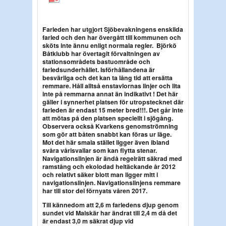
Farleden har utgjort Sjöbevakningens enskilda
farled och den har övergått till kommunen och
sköts inte ännu enligt normala regler. Björkö
Båtklubb har övertagit förvaltningen av
stationsområdets bastuområde och
farledsunderhållet. Isförhållandena är
besvärliga och det kan ta lång tid att ersätta
remmare. Håll alltså enstavlornas linjer och lita
inte på remmarna annat än indikativt ! Det här
gäller i synnerhet platsen för utropstecknet där
farleden är endast 15 meter bred!!!. Det går inte
att mötas på den platsen speciellt i sjögång.
Observera också Kvarkens genomströmning
som gör att båten snabbt kan föras ur läge.
Mot det här smala stället ligger även ibland
svåra vårisvallar som kan flytta stenar.
Navigationslinjen är ändå regelrätt säkrad med
ramstång och ekolodad heltäckande år 2012
och relativt säker blott man ligger mitt i
navigationslinjen. Navigationslinjens remmare
har till stor del förnyats våren 2017.
Till kännedom att 2,6 m farledens djup genom
sundet vid Malskär har ändrat till 2,4 m då det
är endast 3,0 m säkrat djup vid