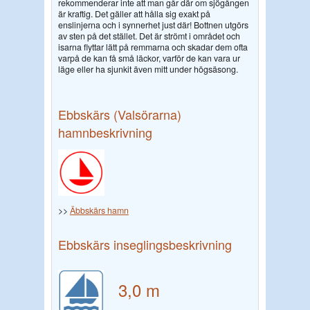
rekommenderar inte att man går där om sjögången
är kraftig. Det gäller att hålla sig exakt på
enslinjerna och i synnerhet just där! Bottnen utgörs
av sten på det stället. Det är strömt i området och
isarna flyttar lätt på remmarna och skadar dem ofta
varpå de kan få små läckor, varför de kan vara ur
läge eller ha sjunkit även mitt under högsäsong.
Ebbskärs (Valsörarna)
hamnbeskrivning
>>
Äbbskärs hamn
Ebbskärs inseglingsbeskrivning
3,0 m