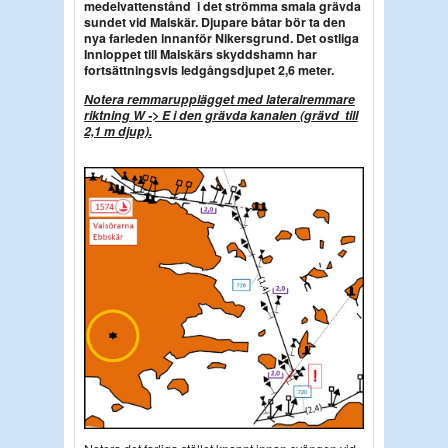
medelvattenstånd i det strömma smala grävda
sundet vid Malskär.
Djupare båtar bör ta den
nya farleden innanför Nikersgrund.
Det ostliga
Innloppet till Malskärs skyddshamn har
fortsättningsvis ledgångsdjupet 2,6 meter.
Notera remmarupplägget med lateralremmare
riktning W -> E i den grävda kanalen (grävd till
2,1 m djup).