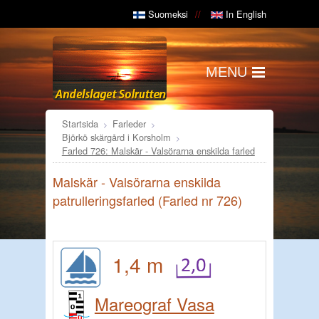
Suomeksi
In English
MENU
Startsida
Farleder
Björkö skärgård i Korsholm
Farled 726: Malskär - Valsörarna enskilda farled
Malskär - Valsörarna enskilda
patrulleringsfarled (Farled nr 726)
1,4 m
Mareograf Vasa