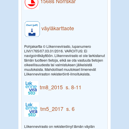
1568s Norrskär
väyläkarttaote
Pohjakartta © Liikennevirasto, lupanumero
LIVI/1765/07.03.01/2016. VAROITUS: Ei
navigointikäyttöön. Liikennevirasto ei ole tarkistanut
tämän tuotteen tietoja, eikä se ota vastuuta tietojen
oikeellisuudesta tai valmistuksen jälkeisistä
muutoksista. Mahdolliset muutokset ilmenevät
Liikenneviraston rekisteröinti-ilmoituksista.
tm8_2015 s. 8-11
tm5_2017 s. 6
Liikennevirasto on rekisteröinyt tämän väylän