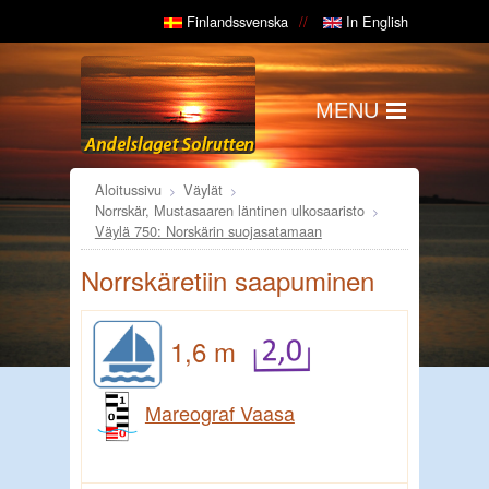
Finlandssvenska
In English
MENU
Aloitussivu
Väylät
Norrskär, Mustasaaren läntinen ulkosaaristo
Väylä 750: Norskärin suojasatamaan
Norrskäretiin saapuminen
1,6 m
Mareograf Vaasa