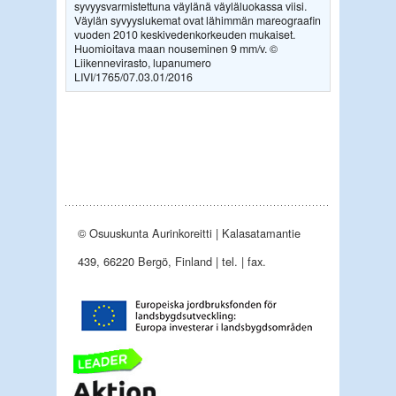
syvyysvarmistettuna väylänä väyläluokassa viisi.
Väylän syvyyslukemat ovat lähimmän mareograafin
vuoden 2010 keskivedenkorkeuden mukaiset.
Huomioitava maan nouseminen 9 mm/v. ©
Liikennevirasto, lupanumero
LIVI/1765/07.03.01/2016
© Osuuskunta Aurinkoreitti | Kalasatamantie
439, 66220 Bergö, Finland | tel. | fax.