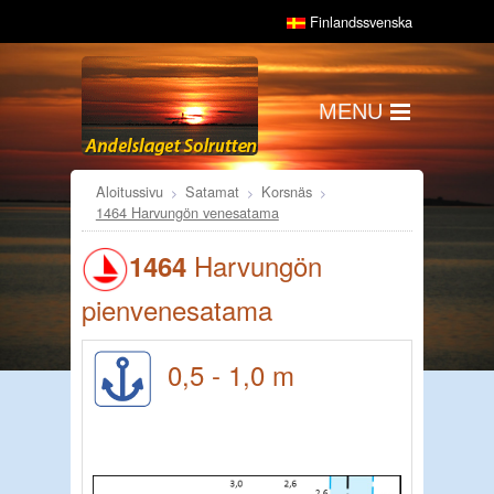
Finlandssvenska
MENU
Aloitussivu
Satamat
Korsnäs
1464 Harvungön venesatama
Harvungön
1464
pienvenesatama
0,5 - 1,0 m