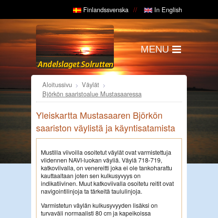
Finlandssvenska
In English
MENU
Aloitussivu
Väylät
Björkön saaristoalue Mustasaaressa
Yleiskartta Mustasaaren Björkön
saariston väylistä ja käyntisatamista
Mustilla viivoilla osoitetut väylät ovat varmistettuja
viidennen NAVI-luokan väyliä. Väylä 718-719,
katkoviivalla, on venereitti joka ei ole tankoharattu
kauttaaltaan joten sen kulkusyvyys on
indikatiivinen. Muut katkoviivalla osoitetu reitit ovat
navigointilinjoja ta tärkeitä taululinjoja.
Varmistetun väylän kulkusyvyyden lisäksi on
turvaväli normaalisti 80 cm ja kapeikoissa