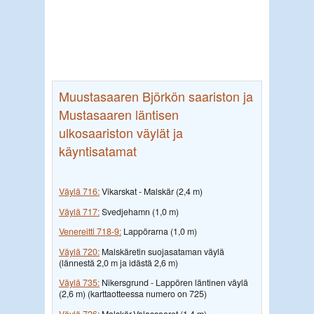
Muustasaaren Björkön saariston ja
Mustasaaren läntisen
ulkosaariston väylät ja
käyntisatamat
Väylä 716:
Vikarskat - Malskär (2,4 m)
Väylä 717:
Svedjehamn (1,0 m)
Venereitti 718-9:
Lappörarna (1,0 m)
Väylä 720:
Malskäretin suojasataman väylä
(lännestä 2,0 m ja idästä 2,6 m)
Väylä
735:
Nikersgrund - Lappören läntinen väylä
(2,6 m) (karttaotteessa numero on 725)
Väylä 726:
Malskär-Valassaaret (1,4 m)