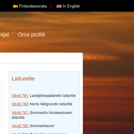
Finlandssvenska
In English
ijat
Oma profiili
Laitureille
Väylä 781:
Larsbjörkasskäretin laiturille
Väylä 783
: Norra Vallgrundin laiturille
Väylä 767:
Sommarön linnakealueen
laiturille
Väylä 765:
Sommarösund