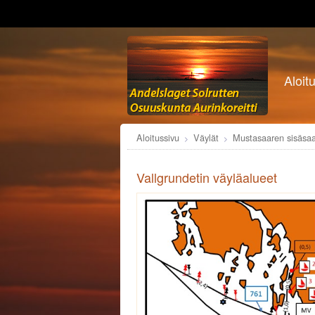
Aloit
Aloitussivu
Väylät
Mustasaaren sisäsaa
Vallgrundetin väyläalueet