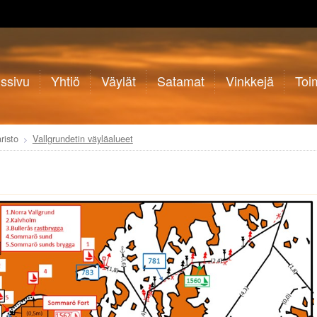
ussivu
Yhtiö
Väylät
Satamat
Vinkkejä
Toim
risto
Vallgrundetin väyläalueet