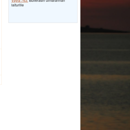
Väylä 763:
Bulleråsin uimarannan
laiturille