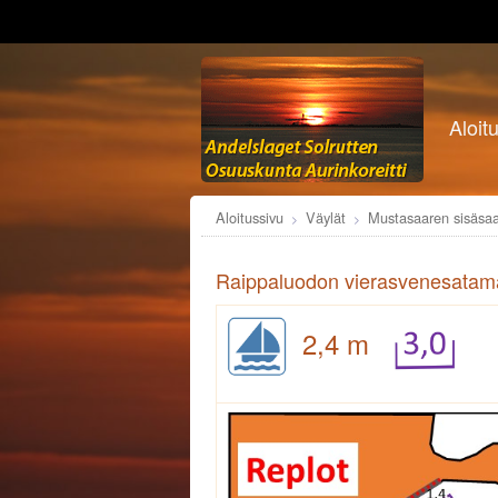
Aloit
Aloitussivu
Väylät
Mustasaaren sisäsaa
Raippaluodon vierasvenesatama
2,4 m