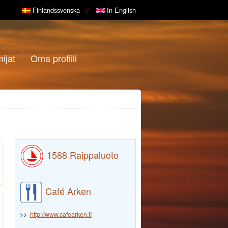
Finlandssvenska
In English
ijat
Oma profiili
1588 Raippaluoto
Café Arken
>>
http://www.cafearken.fi