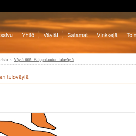
ussivu
Yhtiö
Väylät
Satamat
Vinkkejä
Toim
risto
Väylä 695: Raippaluodon tuloväylä
n tuloväylä