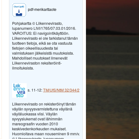
pdf-merikarttaote
Pohjakartta © Liikennevirasto,
lupanumero LIVI/1765/07.03.01/2016.
VAROITUS: Ei navigointikäyttöön.
Liikennevirasto ei ole tarkistanut tämän
tuotteen tietoja, eikä se ota vastuuta
tietojen oikeellisuudesta tai
valmistuksen jälkeisistä muutoksista.
Mahdolliset muutokset ilmenevät
Liikenneviraston reksiteröinti-
ilmoituksista.
s. 11-12:
TM/UfS/NtM 32/344/2
Liikennevirasto on rekisteröinyt tämän
väylän syvyysvarmistettuna väylänä
väyläluokassa viisi. Väylän
syvyyslukemat ovat lähimmän
mareograafin vuoden 2010
keskivedenkorkeuden mukaiset.
Huomioitava maan nouseminen 9 mm/v.
© Liikennevirasto, lupanumero