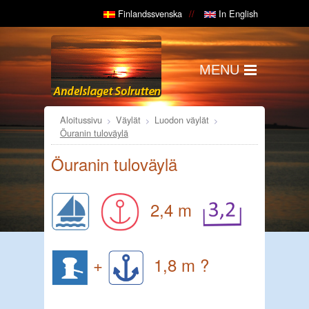
Finlandssvenska
In English
MENU
Aloitussivu
Väylät
Luodon väylät
Öuranin tuloväylä
Öuranin tuloväylä
2,4 m
+
1,8 m ?