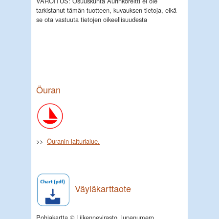
VAROITUS: Osuuskunta Aurinkoreitti ei ole
tarkistanut tämän tuotteen, kuvauksen tietoja, eikä
se ota vastuuta tietojen oikeellisuudesta
Öuran
>>
Öuranin laiturialue.
Väyläkarttaote
Pohjakartta © Liikennevirasto, lupanumero