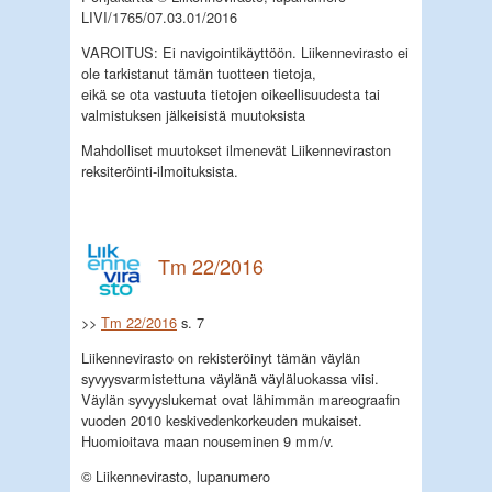
LIVI/1765/07.03.01/2016
VAROITUS: Ei navigointikäyttöön. Liikennevirasto ei
ole tarkistanut tämän tuotteen tietoja,
eikä se ota vastuuta tietojen oikeellisuudesta tai
valmistuksen jälkeisistä muutoksista
Mahdolliset muutokset ilmenevät Liikenneviraston
reksiteröinti-ilmoituksista.
Tm 22/2016
>>
Tm 22/2016
s. 7
Liikennevirasto on rekisteröinyt tämän väylän
syvyysvarmistettuna väylänä väyläluokassa viisi.
Väylän syvyyslukemat ovat lähimmän mareograafin
vuoden 2010 keskivedenkorkeuden mukaiset.
Huomioitava maan nouseminen 9 mm/v.
© Liikennevirasto, lupanumero