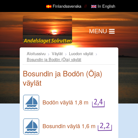
Finlandssvenska
In English
MENU
Aloitussivu
Väylät
Luodon väylät
Bosundin ja Bodön (Öja) väylät
Bosundin ja Bodön (Öja)
väylät
Bodön väylä 1,8 m
Bosundin väylä 1,6 m