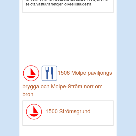
se ota vastuuta tietojen oikeellisuudesta.
1508 Molpe paviljongs
brygga och Molpe-Ström norr om
bron
1500 Strömsgrund