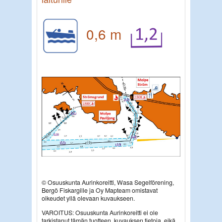
0,6 m
© Osuuskunta Aurinkoreitti, Wasa Segelförening,
Bergö Fiskargille ja Oy Mapteam omistavat
oikeudet yllä olevaan kuvaukseen.
VAROITUS: Osuuskunta Aurinkoreitti ei ole
tarkistanut tämän tuotteen, kuvauksen tietoja, eikä