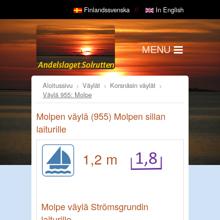
Finlandssvenska
In English
MENU
Aloitussivu
Väylät
Korsnäsin väylät
Väylä 955: Molpe
Molpen väylä (955) Molpen sillan
laiturille
1,2 m
Molpe väylä Strömsgrundin
laiturille