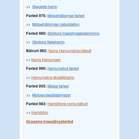
>>
Skaglets hamn
Farled 975:
Molpehällornas farled
>>
Molpehällornas naturstation
Farled 980:
Storkors inseglingsbeskrivning
>>
Storkors fiskehamn
Båtrutt 982:
Norra Harvungöns båtrutt
>>
Norra Harvungen
Farled 990:
Harvungöns farled
>>
Harvungöns skyddshamn
Farled 955:
Molpe farled
>>
Molpes besöksbryggor
Farled 983:
Harrströms norra båtrutt
>>
Harrström
Gropens inseglingsfarled