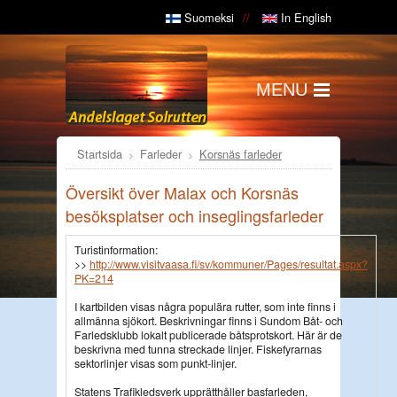
Suomeksi
In English
MENU
Startsida
Farleder
Korsnäs farleder
Översikt över Malax och Korsnäs
besöksplatser och inseglingsfarleder
Turistinformation:
>>
http://www.visitvaasa.fi/sv/kommuner/Pages/resultat.aspx?
PK=214
I kartbilden visas några populära rutter, som inte finns i
allmänna sjökort. Beskrivningar finns i Sundom Båt- och
Farledsklubb lokalt publicerade båtsprotskort. Här är de
beskrivna med tunna streckade linjer. Fiskefyrarnas
sektorlinjer visas som punkt-linjer.
Statens Trafikledsverk upprätthåller basfarleden,