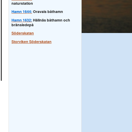
naturstation
Hamn 1644:
Oravais båthamn
Hamn 1632:
Hällnäs båthamn och
bränsledepå
Söderskatan
Storviken Söderskatan