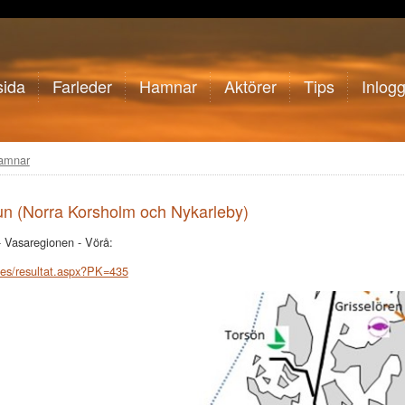
sida
Farleder
Hamnar
Aktörer
Tips
Inlog
hamnar
n (Norra Korsholm och Nykarleby)
- Vasaregionen - Vörå:
ges/resultat.aspx?PK=435