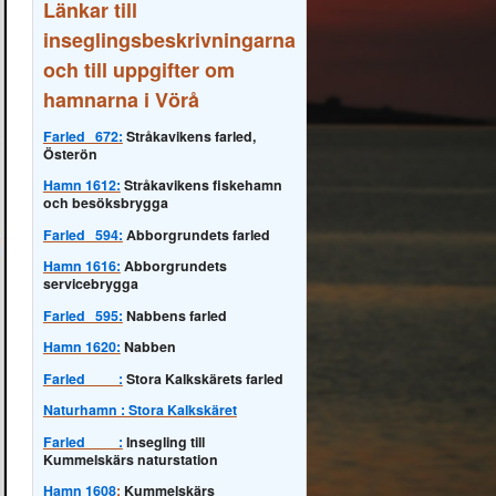
Länkar till
inseglingsbeskrivningarna
och till uppgifter om
hamnarna i Vörå
Farled 672:
Stråkavikens farled,
Österön
Hamn 1612:
Stråkavikens fiskehamn
och besöksbrygga
Farled 594:
Abborgrundets farled
Hamn 1616:
Abborgrundets
servicebrygga
Farled 595:
Nabbens farled
Hamn 1620:
Nabben
Farled :
Stora Kalkskärets farled
Naturhamn : Stora Kalkskäret
Farled :
Insegling till
Kummelskärs naturstation
Hamn 1608
:
Kummelskärs