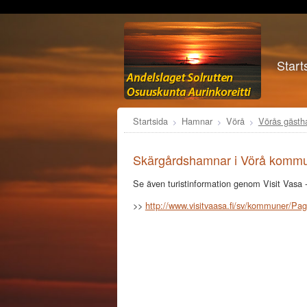
Start
Startsida
Hamnar
Vörå
Vörås gäst
Skärgårdshamnar i Vörå kommu
Se även turistinformation genom Visit Vasa 
>>
http://www.visitvaasa.fi/sv/kommuner/Pa