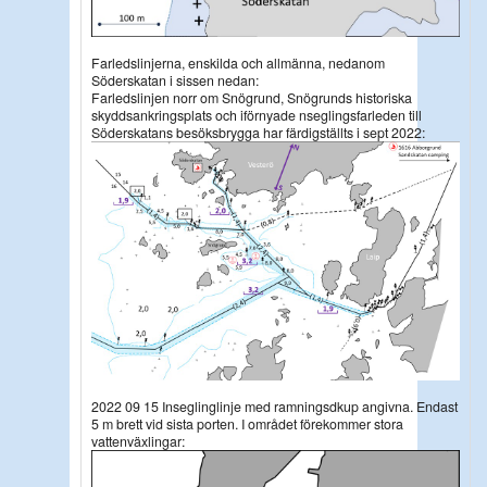
Farledslinjerna, enskilda och allmänna, nedanom
Söderskatan i sissen nedan:
Farledslinjen norr om Snögrund, Snögrunds historiska
skyddsankringsplats och iförnyade nseglingsfarleden till
Söderskatans besöksbrygga har färdigställts i sept 2022:
2022 09 15 Inseglinglinje med ramningsdkup angivna. Endast
5 m brett vid sista porten. I området förekommer stora
vattenväxlingar: