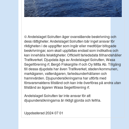
© Andelslaget Solrutten äger ovanstående beskrivning och
dess rättigheter. Andelslaget Solrutten bär inget ansvar för
riktigheten i de uppgifter som ingår eller medföljer bifogade
beskrivningar, som skall uppfattas endast som indikativa och
kan innehålla felaktigheter. Officiellt farledsdata tillhandahåller
Trafikverket. Djupdata ägs av Andelslaget Solrutten, Wasa
Segelförening rf, Bergö Fiskargille rf och Oy Mitta Ab. Tillgång
till dessa djupdata har även Trafikverket, staden/kommunen,
markägaren, vattenägaren, farledsunderhållaren och
hamnvärden. Djupundersökningarna har utförts med
försvarsmaktens tillstånd och kan inte överföras på andra utan
tillstånd av ägaren Wasa Segelförening rf.
Andelslaget Solrutten tar inte ansvar för att
djupundersökningarna är riktigt gjorda och felfria.
Uppdasterad 2024 07 01