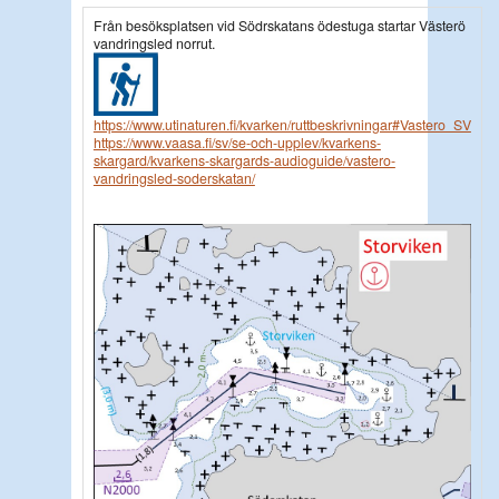
Från besöksplatsen vid Södrskatans ödestuga startar Västerö
vandringsled norrut.
https://www.utinaturen.fi/kvarken/ruttbeskrivningar#Vastero_SV
https://www.vaasa.fi/sv/se-och-upplev/kvarkens-
skargard/kvarkens-skargards-audioguide/vastero-
vandringsled-soderskatan/