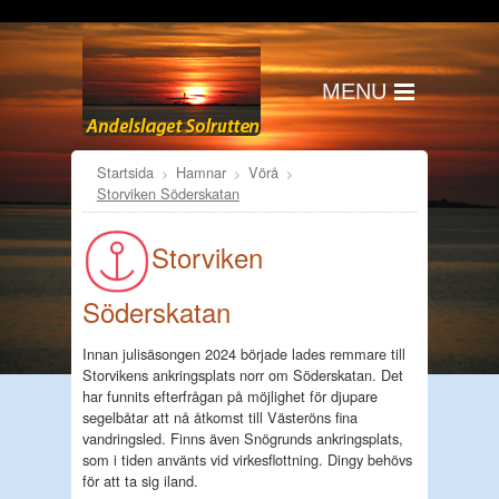
MENU
Startsida
Hamnar
Vörå
Storviken Söderskatan
Storviken
Söderskatan
Innan julisäsongen 2024 började lades remmare till
Storvikens ankringsplats norr om Söderskatan. Det
har funnits efterfrågan på möjlighet för djupare
segelbåtar att nå åtkomst till Västeröns fina
vandringsled. Finns även Snögrunds ankringsplats,
som i tiden använts vid virkesflottning. Dingy behövs
för att ta sig iland.