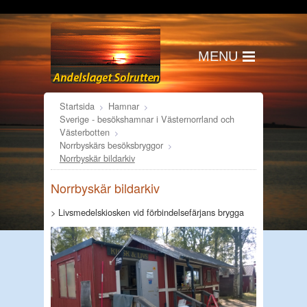
MENU
Startsida
Hamnar
Sverige - besökshamnar i Västernorrland och
Västerbotten
Norrbyskärs besöksbryggor
Norrbyskär bildarkiv
Norrbyskär bildarkiv
> Livsmedelskiosken vid förbindelsefärjans brygga