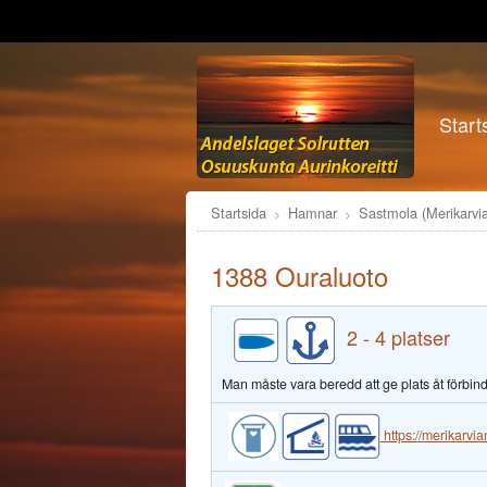
Start
Startsida
Hamnar
Sastmola (Merikarvia
1388 Ouraluoto
2 - 4 platser
Man måste vara beredd att ge plats åt förbin
https://merikarvia