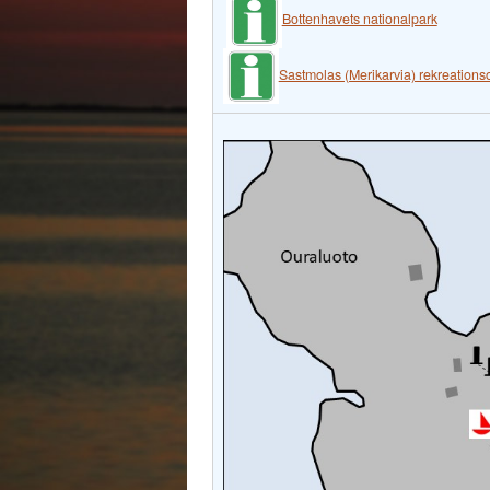
Bottenhavets nationalpark
Sastmolas (Merikarvia) rekreation