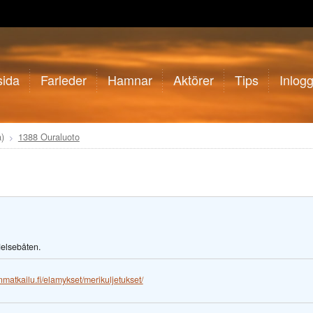
sida
Farleder
Hamnar
Aktörer
Tips
Inlog
)
1388 Ouraluoto
delsebåten.
nmatkailu.fi/elamykset/merikuljetukset/