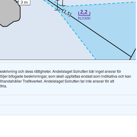
krivning och dess rättigheter. Andelslaget Solrutten bär inget ansvar för
dföljer bifogade beskrivningar, som skall uppfattas endast som indikativa och kan
tillhandahåller Trafikverket. Andelslaget Solrutten tar inte ansvar för att
fria.