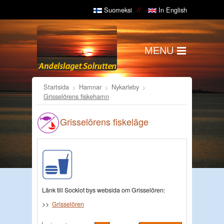
Suomeksi
In English
MENU
Startsida
Hamnar
Nykarleby
Grisselörens fiskehamn
Grisselörens fiskeläge
Länk till Socklot bys websida om Grisselören:
>>
Grisselören