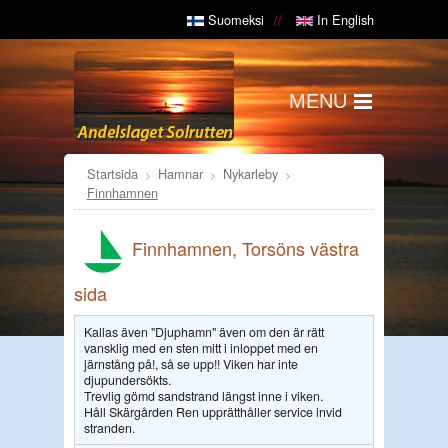
Suomeksi
In English
MENU
Startsida
Hamnar
Nykarleby
Finnhamnen
Finnhamnen, Torsöns västra
sida
Kallas även "Djuphamn" även om den är rätt
vansklig med en sten mitt i inloppet med en
järnstång på!, så se upp!! Viken har inte
djupundersökts.
Trevlig gömd sandstrand längst inne i viken.
Håll Skärgården Ren upprätthåller service invid
stranden.