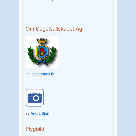
Om Segelsällskapet Ägir
>>
http://ssagir.fi/
>>
Andra Sjön
Flygbild