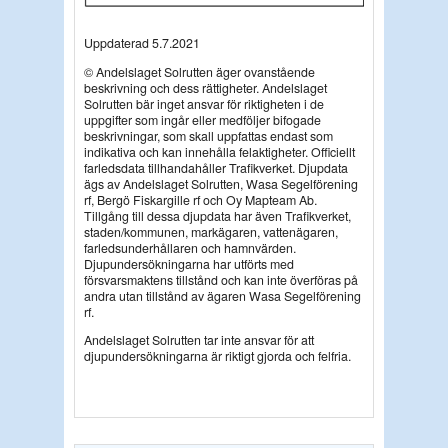
Uppdaterad 5.7.2021
© Andelslaget Solrutten äger ovanstående
beskrivning och dess rättigheter. Andelslaget
Solrutten bär inget ansvar för riktigheten i de
uppgifter som ingår eller medföljer bifogade
beskrivningar, som skall uppfattas endast som
indikativa och kan innehålla felaktigheter. Officiellt
farledsdata tillhandahåller Trafikverket. Djupdata
ägs av Andelslaget Solrutten, Wasa Segelförening
rf, Bergö Fiskargille rf och Oy Mapteam Ab.
Tillgång till dessa djupdata har även Trafikverket,
staden/kommunen, markägaren, vattenägaren,
farledsunderhållaren och hamnvärden.
Djupundersökningarna har utförts med
försvarsmaktens tillstånd och kan inte överföras på
andra utan tillstånd av ägaren Wasa Segelförening
rf.
Andelslaget Solrutten tar inte ansvar för att
djupundersökningarna är riktigt gjorda och felfria.