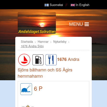
Suomeksi
In English
MENU
Startsida
Hamnar
Nykarleby
1676 Andra Sjön
Andra
1676
Sjöns båthamn och SS Ägirs
hemmahamn
6 P