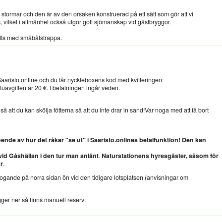
 stormar och den är av den orsaken konstruerad på ett sätt som gör att vi
 vilket i allmänhet också utgör gott sjömanskap vid gästbryggor.
tts med småbåtstrappa.
aaristo.online och du får nyckleboxens kod med kvitteringen:
tuavgiften är 20 €.
I betalningen ingår veden.
 att du kan skölja fötterna så att du inte drar in sand!Var noga med att få bort
nde av hur det råkar "se ut" i Saaristo.onlines betalfunktion! Den kan
d Gåshällan i den tur man anlänt
.
Naturstationens hyresgäster, såsom för
r
.
fogande på norra sidan ön vid den tidigare lotsplatsen (anvisningar om
igger ner så finns manuell reserv: