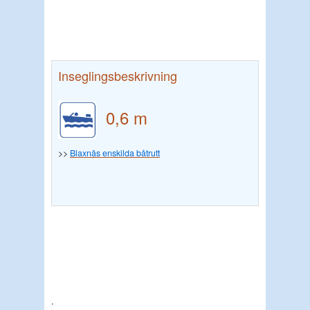
Inseglingsbeskrivning
0,6 m
>>
Blaxnäs enskilda båtrutt
.