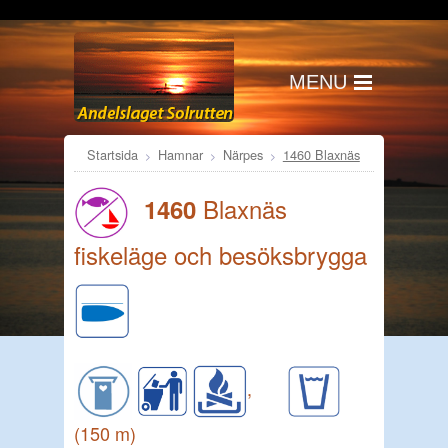
MENU
Startsida
Hamnar
Närpes
1460 Blaxnäs
Blaxnäs
1460
fiskeläge och besöksbrygga
,
(150 m)