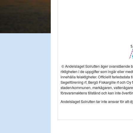
© Andelslaget Solrutten äger ovanstående bes
riktigheten i de uppgifter som ingår eller me
innehålla felaktigheter. Officiellt farledsdat
Segelförening rf, Bergö Fiskargille rf och Oy
staden/kommunen, markägaren, vattenägaren
försvarsmaktens tillstånd och kan inte överfö
Andelslaget Solrutten tar inte ansvar för att d