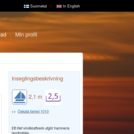
Suomeksi
In English
gad
Min profil
Inseglingsbeskrivning
2,1 m
>>
Öskata farled 1010
Ett litet vindkraftverk utgör hamnens
landmärke.