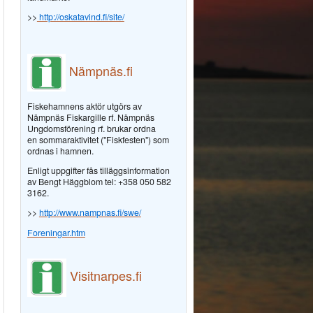
>>
http://oskatavind.fi/site/
Nämpnäs.fi
Fiskehamnens aktör utgörs av
Nämpnäs Fiskargille rf. Nämpnäs
Ungdomsförening rf. brukar ordna
en sommaraktivitet ("Fiskfesten") som
ordnas i hamnen.
Enligt uppgifter fås tilläggsinformation
av Bengt Häggblom tel: +358 050 582
3162.
>>
http://www.nampnas.fi/swe/
Foreningar.htm
Visitnarpes.fi