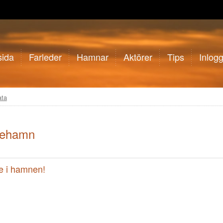
sida
Farleder
Hamnar
Aktörer
Tips
Inlog
ata
kehamn
de i hamnen!