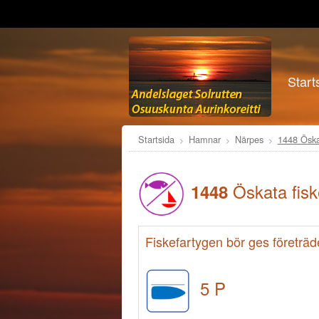
Start
Startsida
Hamnar
Närpes
1448 Ösk
Öskata fis
1448
Fiskefartygen bör ges företrä
5 P