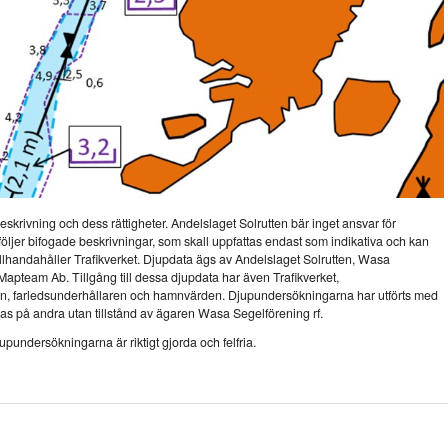
krivning och dess rättigheter. Andelslaget Solrutten bär inget ansvar för
dföljer bifogade beskrivningar, som skall uppfattas endast som indikativa och kan
a tillhandahåller Trafikverket. Djupdata ägs av Andelslaget Solrutten, Wasa
 Mapteam Ab. Tillgång till dessa djupdata har även Trafikverket,
, farledsunderhållaren och hamnvärden. Djupundersökningarna har utförts med
ras på andra utan tillstånd av ägaren Wasa Segelförening rf.
jupundersökningarna är riktigt gjorda och felfria.