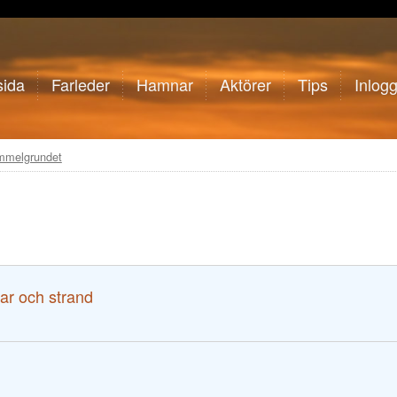
sida
Farleder
Hamnar
Aktörer
Tips
Inlog
mmelgrundet
ar och strand