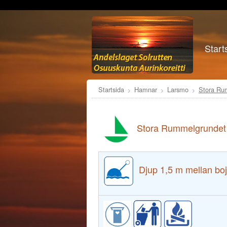
Start
Startsida
Hamnar
Larsmo
Stora Ru
Stora Rummelgrundet
Djup 1,5 m mellan boj