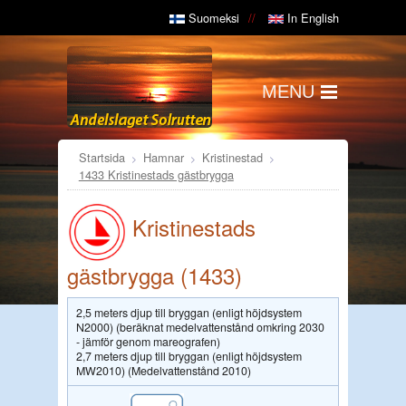
Suomeksi
In English
MENU
Startsida
Hamnar
Kristinestad
1433 Kristinestads gästbrygga
Kristinestads
gästbrygga (1433)
2,5 meters djup till bryggan (enligt höjdsystem
N2000) (beräknat medelvattenstånd omkring 2030
- jämför genom mareografen)
2,7 meters djup till bryggan (enligt höjdsystem
MW2010) (Medelvattenstånd 2010)