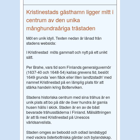
Kristinestads gästhamn ligger mitt i
centrum av den unika
månghundraåriga trästaden
Möt en unik idyll. Texten nedan är lånad från
stadens websida:
I Kristinestad möts gammalt och nytt på ett unikt
sätt.
Per Brahe, vars tid som Finlands generalguvernör
(1637-40 och 1648-54) kallas grevens tid, beslöt
1649 grunda ’een fläck eller liten landtzstadh' med
namnet Kristinestad på en lämplig plats för att
stärka handeln kring Bottenviken.
Stadens historiska centrum med sina trähus är en
unik plats att bo på där de över hundra år gamla
husen hålls i skick.
Staden är en av de bäst
bevarade trähusstäderna i Finland.
Målsättningen
är att få med Kristinestad på Unescos
världsarvslista.
Staden omges av bebodd och odlad landsbygd
med vackra österbottniska gårdar och bylandskap.