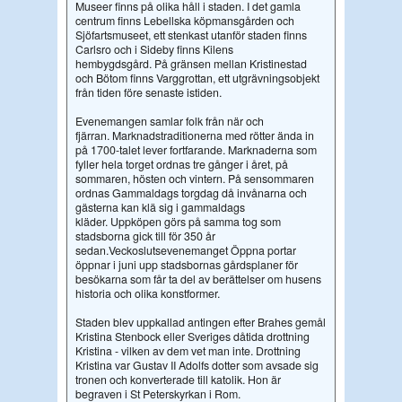
Museer finns på olika håll i staden. I det gamla
centrum finns Lebellska köpmansgården och
Sjöfartsmuseet, ett stenkast utanför staden finns
Carlsro och i Sideby finns Kilens
hembygdsgård.
På gränsen mellan Kristinestad
och Bötom finns Varggrottan, ett utgrävningsobjekt
från tiden före senaste istiden.
Evenemangen samlar folk från när och
fjärran.
Marknadstraditionerna med rötter ända in
på 1700-talet lever fortfarande.
Marknaderna som
fyller hela torget ordnas tre gånger i året, på
sommaren, hösten och vintern.
På sensommaren
ordnas Gammaldags torgdag då invånarna och
gästerna kan klä sig i gammaldags
kläder.
Uppköpen görs på samma tog som
stadsborna gick till för 350 år
sedan.
Veckoslutsevenemanget Öppna portar
öppnar i juni upp stadsbornas gårdsplaner för
besökarna som får ta del av berättelser om husens
historia och olika konstformer.
Staden blev uppkallad antingen efter Brahes gemål
Kristina Stenbock eller Sveriges dåtida drottning
Kristina - vilken av dem vet man inte. Drottning
Kristina var Gustav II Adolfs dotter som avsade sig
tronen och konverterade till katolik.
Hon är
begraven i St Peterskyrkan i Rom.