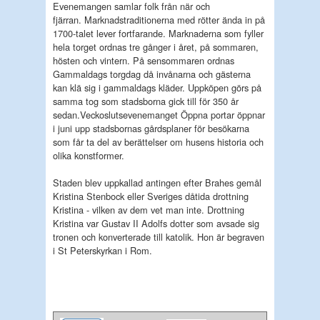
Evenemangen samlar folk från när och
fjärran.
Marknadstraditionerna med rötter ända in på
1700-talet lever fortfarande.
Marknaderna som fyller
hela torget ordnas tre gånger i året, på sommaren,
hösten och vintern.
På sensommaren ordnas
Gammaldags torgdag då invånarna och gästerna
kan klä sig i gammaldags kläder.
Uppköpen görs på
samma tog som stadsborna gick till för 350 år
sedan.
Veckoslutsevenemanget Öppna portar öppnar
i juni upp stadsbornas gårdsplaner för besökarna
som får ta del av berättelser om husens historia och
olika konstformer.
Staden blev uppkallad antingen efter Brahes gemål
Kristina Stenbock eller Sveriges dåtida drottning
Kristina - vilken av dem vet man inte. Drottning
Kristina var Gustav II Adolfs dotter som avsade sig
tronen och konverterade till katolik.
Hon är begraven
i St Peterskyrkan i Rom.