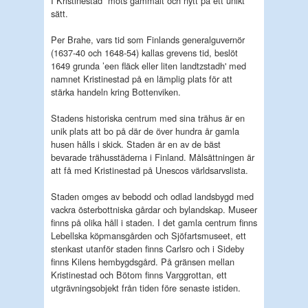
I Kristinestad
möts gammalt och nytt på ett unikt
sätt.
Per Brahe, vars tid som Finlands generalguvernör
(1637-40 och 1648-54) kallas grevens tid, beslöt
1649 grunda ’een fläck eller liten landtzstadh' med
namnet Kristinestad på en lämplig plats för att
stärka handeln kring Bottenviken.
Stadens historiska centrum med sina trähus är en
unik plats att bo på där de över hundra år gamla
husen hålls i skick.
Staden är en av de bäst
bevarade trähusstäderna i Finland.
Målsättningen är
att få med Kristinestad på Unescos världsarvslista.
Staden omges av bebodd och odlad landsbygd med
vackra österbottniska gårdar och bylandskap. Museer
finns på olika håll i staden. I det gamla centrum finns
Lebellska köpmansgården och Sjöfartsmuseet, ett
stenkast utanför staden finns Carlsro och i Sideby
finns Kilens hembygdsgård.
På gränsen mellan
Kristinestad och Bötom finns Varggrottan, ett
utgrävningsobjekt från tiden före senaste istiden.