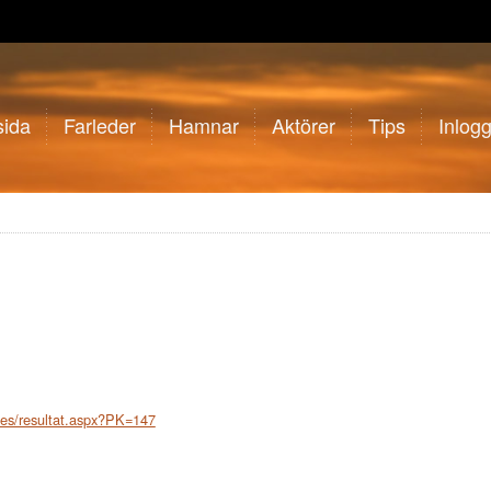
sida
Farleder
Hamnar
Aktörer
Tips
Inlog
ges/resultat.aspx?PK=147