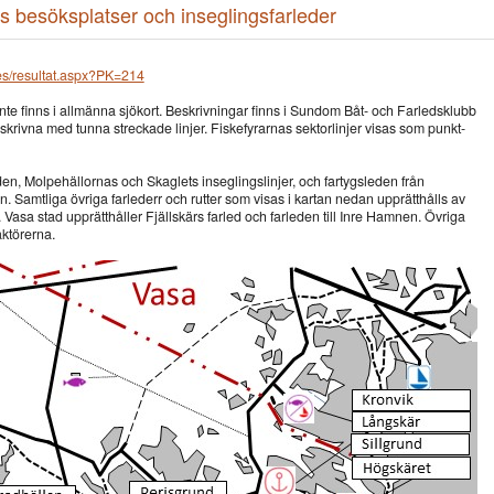
s besöksplatser och inseglingsfarleder
es/resultat.aspx?PK=214
 inte finns i allmänna sjökort. Beskrivningar finns i Sundom Båt- och Farledsklubb
eskrivna med tunna streckade linjer. Fiskefyrarnas sektorlinjer visas som punkt-
den, Molpehällornas och Skaglets inseglingslinjer, och fartygsleden från
. Samtliga övriga farlederr och rutter som visas i kartan nedan upprätthålls av
Vasa stad upprätthåller Fjällskärs farled och farleden till Inre Hamnen. Övriga
aktörerna.