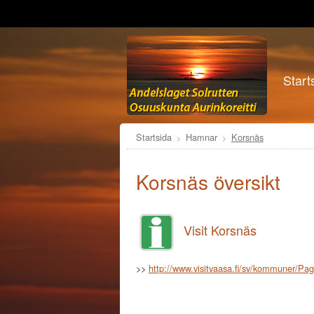
Start
Startsida
Hamnar
Korsnäs
Korsnäs översikt
Visit Korsnäs
>>
http://www.visitvaasa.fi/sv/kommuner/Pa