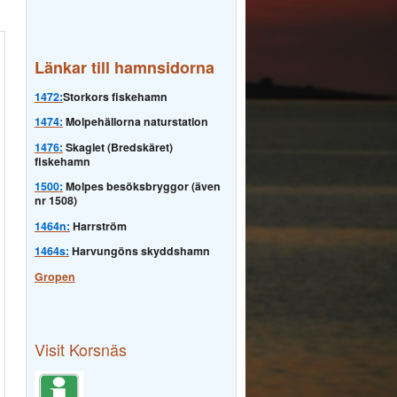
Länkar till hamnsidorna
1472:
Storkors fiskehamn
1474:
Molpehällorna naturstation
1476:
Skaglet (Bredskäret)
fiskehamn
1500:
Molpes besöksbryggor (även
nr 1508)
1464n:
Harrström
1464s:
Harvungöns skyddshamn
Gropen
Visit Korsnäs