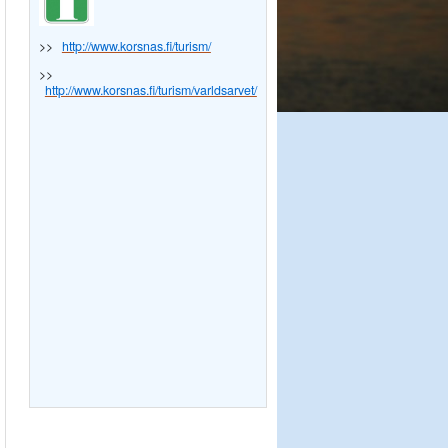
>>
http://www.korsnas.fi/turism/
>>
http://www.korsnas.fi/turism/varldsarvet/