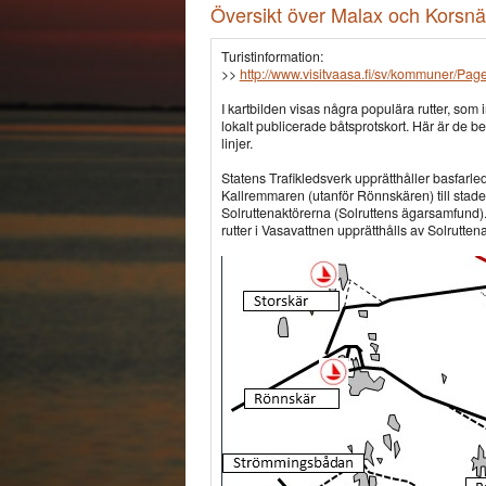
Översikt över Malax och Korsnä
Turistinformation:
>>
http://www.visitvaasa.fi/sv/kommuner/Pag
I kartbilden visas några populära rutter, som
lokalt publicerade båtsprotskort. Här är de b
linjer.
Statens Trafikledsverk upprätthåller basfarle
Kallremmaren (utanför Rönnskären) till staden
Solruttenaktörerna (Solruttens ägarsamfund). 
rutter i Vasavattnen upprätthålls av Solrutten