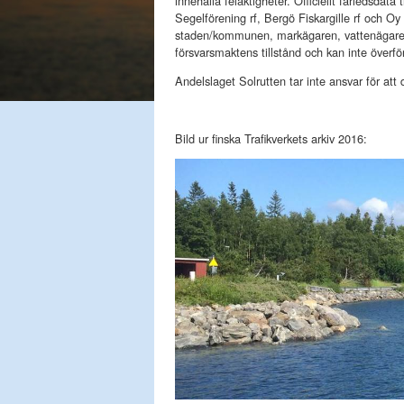
innehålla felaktigheter. Officiellt farledsdat
Segelförening rf, Bergö Fiskargille rf och Oy
staden/kommunen, markägaren, vattenägaren
försvarsmaktens tillstånd och kan inte överf
Andelslaget Solrutten tar inte ansvar för att 
Bild ur finska Trafikverkets arkiv 2016: