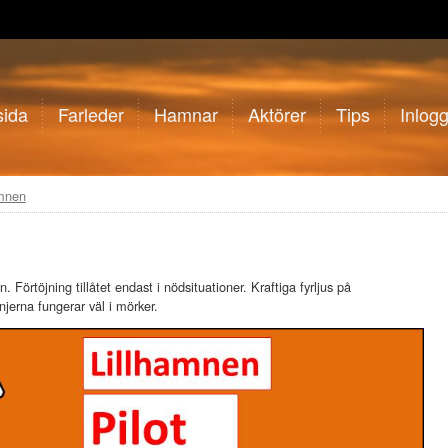
sida
Farleder
Hamnar
Aktörer
Tips
Inlog
mnen
 Förtöjning tillåtet endast i nödsituationer. Kraftiga fyrljus på
linjerna fungerar väl i mörker.