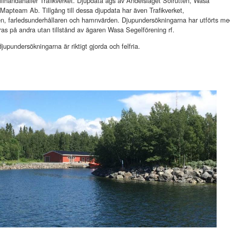
a tillhandahåller Trafikverket. Djupdata ägs av Andelslaget Solrutten, Wasa
 Mapteam Ab. Tillgång till dessa djupdata har även Trafikverket,
, farledsunderhållaren och hamnvärden. Djupundersökningarna har utförts me
öras på andra utan tillstånd av ägaren Wasa Segelförening rf.
djupundersökningarna är riktigt gjorda och felfria.