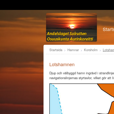
Start
Startsida
Hamnar
Korsholm
Lotsha
Lotshamnen
Djup och välbyggd hamn ingrävd i strandlinjen.
navigationslinjernas styrtavlor, vilket gör att 