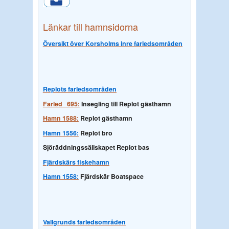
Länkar till hamnsidorna
Översikt över Korsholms inre farledsområden
Replots farledsområden
Farled
695:
Insegling till Replot gästhamn
Hamn 158
8:
Replot gästhamn
Hamn 1556:
Replot bro
Sjöräddningssällskapet Replot bas
Fjärdskärs fiskehamn
Hamn 1558:
Fjärdskär Boatspace
Vallgrunds farledsområden