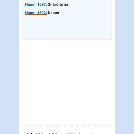
Hamn 1597:
Snärörarna
Hamn 1602:
Kastet