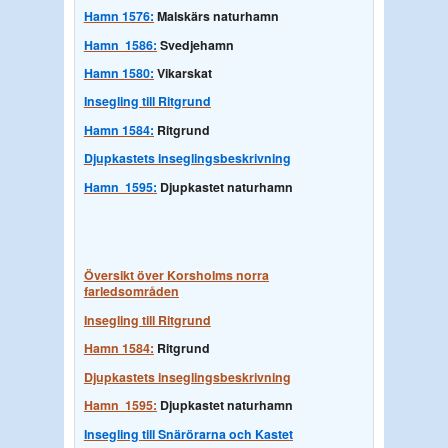
Hamn 1576:
Malskärs naturhamn
Hamn 1586:
Svedjehamn
Hamn 1580:
Vikarskat
Insegling till Ritgrund
Hamn 1584:
Ritgrund
Djupkastets inseglingsbeskrivning
Hamn 1595:
Djupkastet naturhamn
Översikt över Korsholms norra
farledsområden
Insegling till Ritgrund
Hamn 1584:
Ritgrund
Djupkastets inseglingsbeskrivning
Hamn 1595:
Djupkastet naturhamn
Insegling till Snärörarna och Kastet