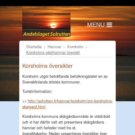
MENU
Startsida
Hamnar
Korsholm
Korsholms gästhamnar översikt
Korsholms översikter
Korsholm utgör beträffande befolkningstalet en av
Svenskfinlands största kommuner.
Turistinformation:
>>
http://solrutten.fi/hamnar/korsholm/om-korsholms-
skargard.html
Korsholms kommuns skärgårdsområde är vidsträckt
och vi har därför valt att presentera skärgårdens
hamnar och farleder med tre st.
översiktskartor. Nedan presenteras översikter över