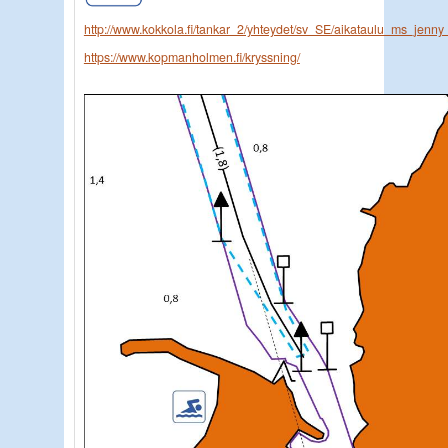
http://www.kokkola.fi/tankar_2/yhteydet/sv_SE/aikataulu_ms_jenny
https://www.kopmanholmen.fi/kryssning/