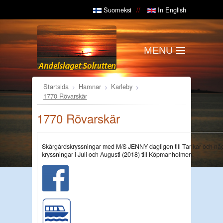
Suomeksi
In English
MENU
Startsida
Hamnar
Karleby
1770 Rövarskär
1770 Rövarskär
Skärgårdskryssningar med M/S JENNY dagligen till Tankar och nå
kryssningar i Juli och Augusti (2018) till Köpmanholmen: