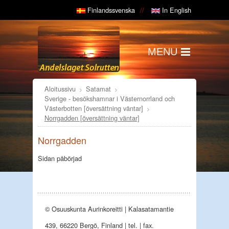
Finlandssvenska
In English
MENU
Aloitussivu
Satamat
Sverige - besökshamnar i Västernorrland och
Västerbotten [översättning väntar]
Norrgadden [översättning väntar]
Norrgadden
Sidan påbörjad
© Osuuskunta Aurinkoreitti | Kalasatamantie
439, 66220 Bergö, Finland | tel. | fax.