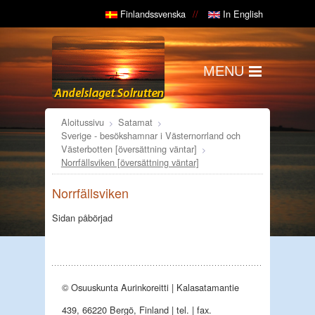
Finlandssvenska
In English
MENU
Aloitussivu
Satamat
Sverige - besökshamnar i Västernorrland och
Västerbotten [översättning väntar]
Norrfällsviken [översättning väntar]
Norrfällsviken
Sidan påbörjad
© Osuuskunta Aurinkoreitti | Kalasatamantie
439, 66220 Bergö, Finland | tel. | fax.