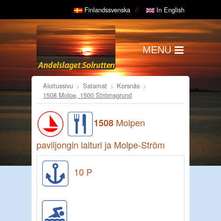
Finlandssvenska
In English
MENU
Aloitussivu
Satamat
Korsnäs
1508 Molpe, 1500 Strömsgrund
Molpen
1508
paviljongin laituri ja Molpe-Ström
10 P