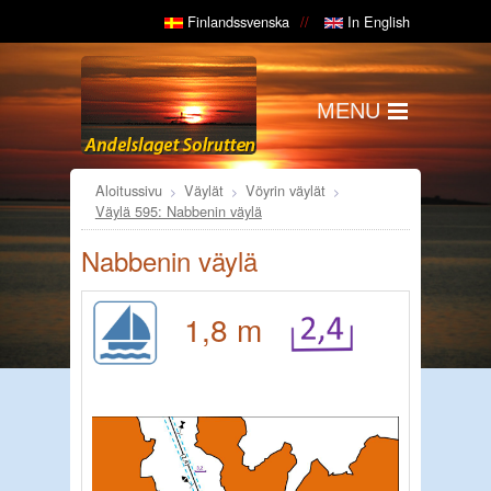
Finlandssvenska
In English
MENU
Aloitussivu
Väylät
Vöyrin väylät
Väylä 595: Nabbenin väylä
Nabbenin väylä
1,8 m