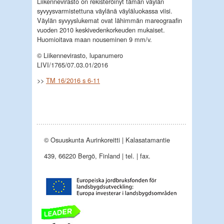
Liikennevirasto on rekisteröinyt tämän väylän
syvyysvarmistettuna väylänä väyläluokassa viisi.
Väylän syvyyslukemat ovat lähimmän mareograafin
vuoden 2010 keskivedenkorkeuden mukaiset.
Huomioitava maan nouseminen 9 mm/v.
© Liikennevirasto, lupanumero
LIVI/1765/07.03.01/2016
>>
TM 16/2016 s 6-11
© Osuuskunta Aurinkoreitti | Kalasatamantie
439, 66220 Bergö, Finland | tel. | fax.