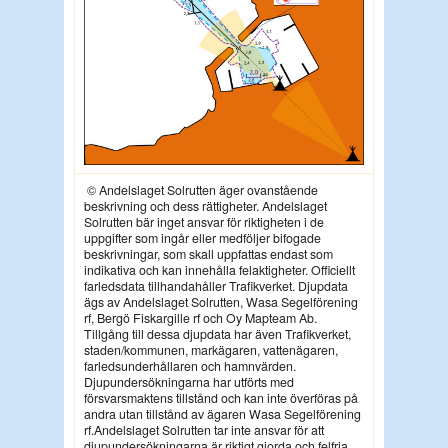
© Andelslaget Solrutten äger ovanstående
beskrivning och dess rättigheter. Andelslaget
Solrutten bär inget ansvar för riktigheten i de
uppgifter som ingår eller medföljer bifogade
beskrivningar, som skall uppfattas endast som
indikativa och kan innehålla felaktigheter. Officiellt
farledsdata tillhandahåller Trafikverket. Djupdata
ägs av Andelslaget Solrutten, Wasa Segelförening
rf, Bergö Fiskargille rf och Oy Mapteam Ab.
Tillgång till dessa djupdata har även Trafikverket,
staden/kommunen, markägaren, vattenägaren,
farledsunderhållaren och hamnvärden.
Djupundersökningarna har utförts med
försvarsmaktens tillstånd och kan inte överföras på
andra utan tillstånd av ägaren Wasa Segelförening
rf.A
ndelslaget Solrutten tar inte ansvar för att
djupundersökningarna är riktigt gjorda och felfria.