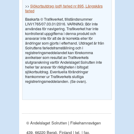
>>
Sjökortsutdrag (pdf) farled nr 895, Långskärs
farled
Baskarta © Trafikverket, tillståndsnummer
LIVI/1765/07.03.01/2016. VARNING: Bör inte
användas för navigering. Trafikverket har inte
kontrollerat uppgifterna i denna produkt och
ansvarar inte för att de är korrekta eller för
ändringar som gjorts i efterhand. Utdraget är från
Solruttens farledsframställning och i
registreringsmeddelandet kan förekomma
avvikelser som resultat av Trafikverkets
slutgranskning varför Andelslaget Solrutten inte
heller tar ansvar för riktigheten i bifogat
sjökortsutdrag. Eventuella förändringar
framkommer ur Trafikverkets slutliga
registreringsmeddelanden. (Se ovan).
© Andelslaget Solrutten | Fiskehamnsvägen
439, 66220 Bergö, Finland | tel. | fax.