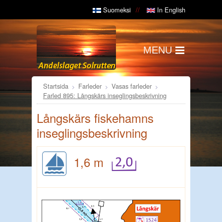
Suomeksi
In English
MENU
Startsida
Farleder
Vasas farleder
Farled 895: Långskärs inseglingsbeskrivning
Långskärs fiskehamns
inseglingsbeskrivning
1,6 m