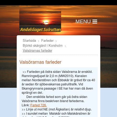
MENU
Startsida
Farleder
Björkö skärgård i Korsholm
Valsörarnas farleder
Valsörarnas farleder
>> Farleden på östra sidan Valsörarna är enskild.
Ramningsdjupet är 2,0 m (MW2010). Kanalen
mellan Norderstören och Ebbskär är grävd för ca 40
år sedan för sjöbevakarnas patrulltrafik. Vid
Skarvgrynnans passage i SE har har man då även
sprängt en del.
Den enskilda farled som går på östra sidan
Valsörarna finns beskriven bland farlederna.
Länk:
Farled 726.
>> Linje ut mot NE (mot Älgkallan) är relativt djup.
>> I sundet mellan Malskär och Malskärsören är