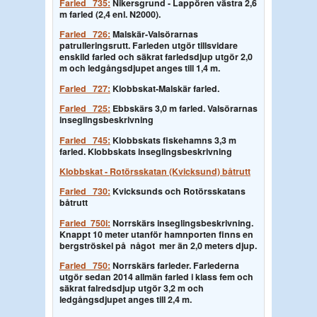
Farled 735:
Nikersgrund - Lappören västra 2,6
m farled (2,4 enl. N2000).
Farled 726:
Malskär-Valsörarnas
patrulleringsrutt. Farleden utgör tillsvidare
enskild farled och säkrat farledsdjup utgör 2,0
m och ledgångsdjupet anges till 1,4 m.
Farled 727:
Klobbskat-Malskär farled.
Farled 725:
Ebbskärs 3,0 m farled. Valsörarnas
inseglingsbeskrivning
Farled 745:
Klobbskats fiskehamns 3,3 m
farled. Klobbskats inseglingsbeskrivning
Klobbskat - Rotörsskatan (Kvicksund) båtrutt
Farled 730:
Kvicksunds och Rotörsskatans
båtrutt
Farled 750i:
Norrskärs inseglingsbeskrivning.
Knappt 10 meter utanför hamnporten finns en
bergströskel på något mer än 2,0 meters djup.
Farled 750:
Norrskärs farleder.
Farlederna
utgör sedan 2014 allmän farled i klass fem och
säkrat falredsdjup utgör 3,2 m och
ledgångsdjupet anges till 2,4 m.