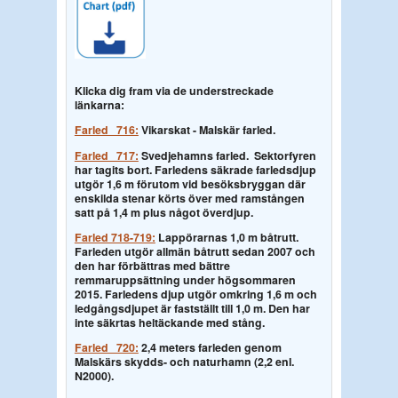
Klicka dig fram via de understreckade
länkarna:
Farled 716:
Vikarskat - Malskär farled.
Farled 717:
Svedjehamns farled.
Sektorfyren
har tagits bort. Farledens säkrade farledsdjup
utgör 1,6 m förutom vid besöksbryggan där
enskilda stenar körts över med ramstången
satt på 1,4 m plus något överdjup.
Farled 718-719:
Lappörarnas 1,0 m båtrutt.
Farleden utgör allmän båtrutt sedan 2007 och
den har förbättras med bättre
remmaruppsättning under högsommaren
2015. Farledens djup utgör omkring 1,6 m och
ledgångsdjupet är fastställt till 1,0 m. Den har
inte säkrtas heltäckande med stång.
Farled 720:
2,4 meters farleden genom
Malskärs skydds- och naturhamn (2,2 enl.
N2000).