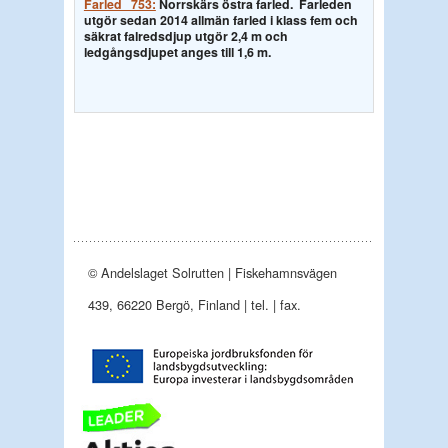
Farled 753:
Norrskärs östra farled.
Farleden
utgör sedan 2014 allmän farled i klass fem och
säkrat falredsdjup utgör 2,4 m och
ledgångsdjupet anges till 1,6 m.
© Andelslaget Solrutten | Fiskehamnsvägen
439, 66220 Bergö, Finland | tel. | fax.