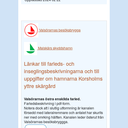
Valsörarnas besöksbrygga
Malskärs skyddshamn
Länkar till farleds- och
inseglingsbeskrivningarna och till
uppgifter om hamnarna Korsholms
yttre skärgård
Valsörarnas östra enskilda farled.
Farledsbeskrivning i pdf-form.
Notera dock att i slutlig utformning är kanalen
försedd med lateralremmare och antalet har skurits
ner med omrking hälften. Kanalen leder österut från
Valsörarnas besöksbryggga.