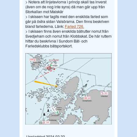
> Notera att linjetavlorna i princip skall tas inverst
(även om de nog inte syns) då man går upp från
Storkallan mot Malskär
> I skissen har tagits med den enskilda farled som
går på östra sidan Valsörarna. Den finns beskriven
bland farlederna. Länk:
Farled 726.
> I skissen finns även enskilda båtrutter norrut från
Svedjeham och norrut från Klobbskat. De här ruttern
hittar du beskrivna i Sundom Båt- och
Farledsklubbs båtsportskort.
Uppladdad 2024 02 22