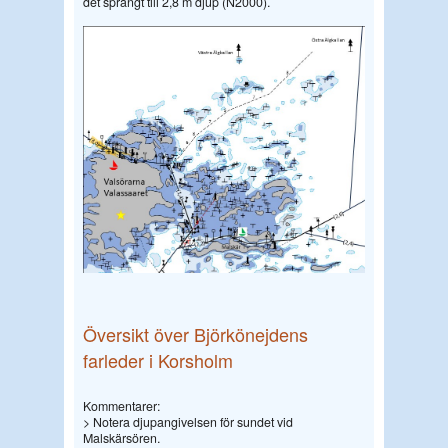
det sprängt till 2,8 m djup (N2000).
Översikt över Björkönejdens
farleder i Korsholm
Kommentarer:
> Notera djupangivelsen för sundet vid
Malskärsören.