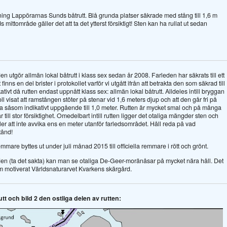
ning Lappörarnas Sunds båtrutt. Blå grunda platser säkrade med stång till 1,6 m
tområde gäller det att ta det ytterst försiktigt! Sten kan ha rullat ut sedan
 utgör allmän lokal båtrutt i klass sex sedan år 2008. Farleden har säkrats till ett
nns en del brister i protokollet varför vi utgått ifrån att betrakta den som säkrad till
ativt då rutten endast uppnått klass sex: allmän lokal båtrutt. Alldeles intill bryggan
visat att ramstången stöter på stenar vid 1,6 meters djup och att den går fri på
ta såsom indikativt uppgående till 1,0 meter. Rutten är mycket smal och på många
ill stor försiktighet. Omedelbart intill rutten ligger det otaliga mängder sten och
ller att inte avvika ens en meter utanför farledsområdet. Håll reda på vad
tånd!
mmare byttes ut under juli månad 2015 till officiella remmare i rött och grönt.
 den (ta det sakta) kan man se otaliga De-Geer-moränåsar på mycket nära håll. Det
motiverat Världsnaturarvet Kvarkens skärgård.
tt och bild 2 den ostliga delen av rutten: