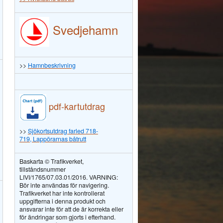
Svedjehamn
>>
Hamnbeskrivning
pdf-kartutdrag
>>
Sjökortsutdrag farled 718-
719, Lappörarnas båtrutt
Baskarta © Trafikverket,
tillståndsnummer
LIVI/1765/07.03.01/2016. VARNING:
Bör inte användas för navigering.
Trafikverket har inte kontrollerat
uppgifterna i denna produkt och
ansvarar inte för att de är korrekta eller
för ändringar som gjorts i efterhand.