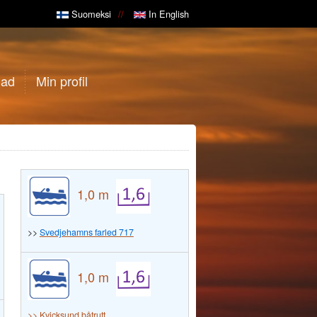
Suomeksi
In English
gad
Min profil
1,0 m
>>
Svedjehamns farled 717
1,0 m
>> Kvicksund båtrutt