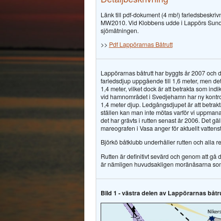
Länk till pdf-dokument (4 mb!) farledsbeskriv
MW2010. Vid Klobbens udde i Lappörs Sunds mit
sjömätningen.
>>
Pdf Lappörarnas Båtrutt
Lappörarnas båtrutt har byggts år 2007 och den
farledsdjup uppgående till 1,6 meter, men det fi
1,4 meter, vilket dock är att betrakta som indik
vid hamnområdet i Svedjehamn har ny kontroll 
1,4 meter djup. Ledgångsdjupet är att betrak
ställen kan man inte mötas varför vi uppmanar t
det har grävts i rutten senast år 2006. Det gä
mareografen i Vasa anger för aktuellt vattens
Björkö båtklubb underhåller rutten och alla re
Rutten är definitivt sevärd och genom att gå
är nämligen huvudsakligen moränåsarna som 
Bild 1 - västra delen av Lappörarnas båtru