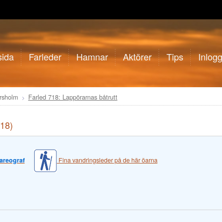
sida
Farleder
Hamnar
Aktörer
Tips
Inlog
orsholm
Farled 718: Lappörarnas båtrutt
718)
areograf
Fina vandringsleder på de här öarna