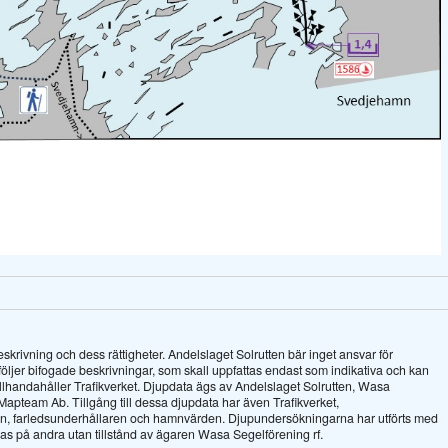
krivning och dess rättigheter. Andelslaget Solrutten bär inget ansvar för
dföljer bifogade beskrivningar, som skall uppfattas endast som indikativa och kan
a tillhandahåller Trafikverket. Djupdata ägs av Andelslaget Solrutten, Wasa
 Mapteam Ab. Tillgång till dessa djupdata har även Trafikverket,
, farledsunderhållaren och hamnvärden. Djupundersökningarna har utförts med
ras på andra utan tillstånd av ägaren Wasa Segelförening rf.