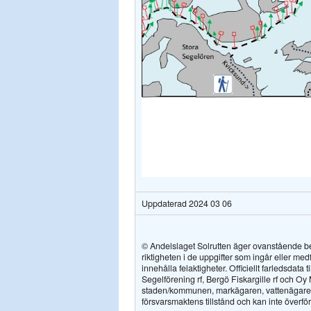
Uppdaterad 2024 03 06
© Andelslaget Solrutten äger ovanstående bes
riktigheten i de uppgifter som ingår eller me
innehålla felaktigheter. Officiellt farledsdat
Segelförening rf, Bergö Fiskargille rf och Oy
staden/kommunen, markägaren, vattenägaren
försvarsmaktens tillstånd och kan inte överfö