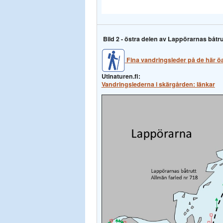
Bild 2 - östra delen av Lappörarnas båtru
Fina vandringsleder på de här ö
Utinaturen.fi:
Vandringslederna i skärgården: länkar