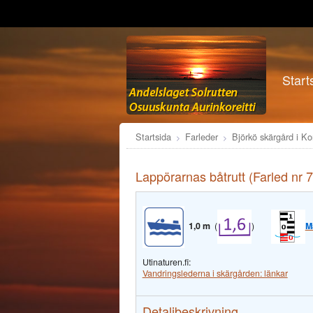
Start
Startsida
Farleder
Björkö skärgård i K
Lappörarnas båtrutt (Farled nr 
1,0 m
(
)
M
Utinaturen.fi:
Vandringslederna i skärgården: länkar
Detaljbeskrivning