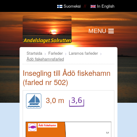
Suomeksi
In English
MENU
Startsida
Farleder
Larsmos farleder
Ådö fiskehamnsfarled
Insegling till Ådö fiskehamn
(farled nr 502)
3,0 m