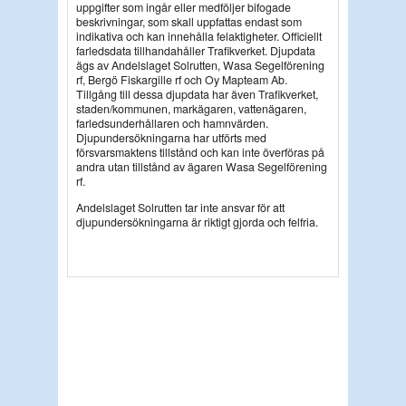
uppgifter som ingår eller medföljer bifogade
beskrivningar, som skall uppfattas endast som
indikativa och kan innehålla felaktigheter. Officiellt
farledsdata tillhandahåller Trafikverket. Djupdata
ägs av Andelslaget Solrutten, Wasa Segelförening
rf, Bergö Fiskargille rf och Oy Mapteam Ab.
Tillgång till dessa djupdata har även Trafikverket,
staden/kommunen, markägaren, vattenägaren,
farledsunderhållaren och hamnvärden.
Djupundersökningarna har utförts med
försvarsmaktens tillstånd och kan inte överföras på
andra utan tillstånd av ägaren Wasa Segelförening
rf.
Andelslaget Solrutten tar inte ansvar för att
djupundersökningarna är riktigt gjorda och felfria.