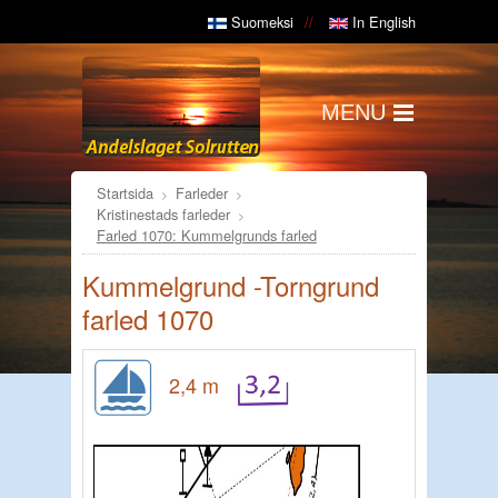
Suomeksi
In English
MENU
Startsida
Farleder
Kristinestads farleder
Farled 1070: Kummelgrunds farled
Kummelgrund -Torngrund
farled 1070
2,4 m