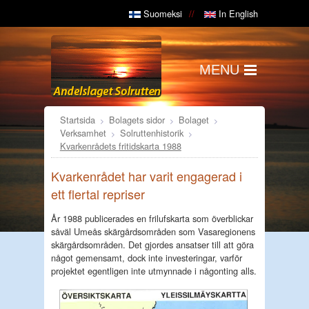
Suomeksi
In English
MENU
Startsida
Bolagets sidor
Bolaget
Verksamhet
Solruttenhistorik
Kvarkenrådets fritidskarta 1988
Kvarkenrådet har varit engagerad i
ett flertal repriser
År 1988 publicerades en frilufskarta som överblickar
såväl Umeås skärgårdsområden som Vasaregionens
skärgårdsområden. Det gjordes ansatser till att göra
något gemensamt, dock inte investeringar, varför
projektet egentligen inte utmynnade i någonting alls.