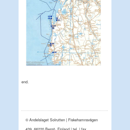
end.
© Andelslaget Solrutten | Fiskehamnsvägen
439, 66220 Bergö, Finland | tel. | fax.