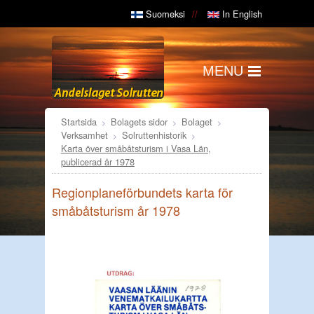
Suomeksi
In English
MENU
Startsida
Bolagets sidor
Bolaget
Verksamhet
Solruttenhistorik
Karta över småbåtsturism i Vasa Län,
publicerad år 1978
Regionplaneförbundets karta för
småbåtsturism år 1978